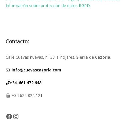
Información sobre protección de datos RGPD.
7
190 €
210 €
250 €
8
210 €
220 €
260 €
9
230 €
245 €
290 €
Contacto:
10
250€
260€
300€
Calle Cuevas nuevas, nº 33. Hinojares.
Sierra de Cazorla.
11
265€
275 €
350€
info@cuevascazorla.com
12
285 €
290 €
380 €
+34
661 472 648
Precios con I.V.A. incluido
+34 624 824 121
Condiciones de reserva
Facebook
Instagram