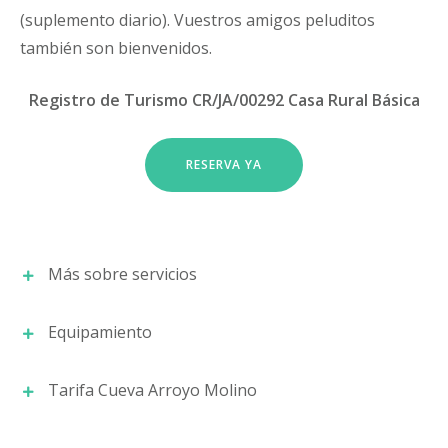
(suplemento diario). Vuestros amigos peluditos
también son bienvenidos.
Registro de Turismo CR/JA/00292 Casa Rural Básica
RESERVA YA
Más sobre servicios
Equipamiento
Detalles
Tarifa Cueva Arroyo Molino
Desde Cuevas Cazorla para la comodidad del
Dormitorio suite:
Jacuzzi con cromoterapia,
visitante dejamos en el alojamiento enseres
TV conexión Wifi y USB, banco pie de cama,
como la sal, azúcar, vinagre, servilletas, rollo de