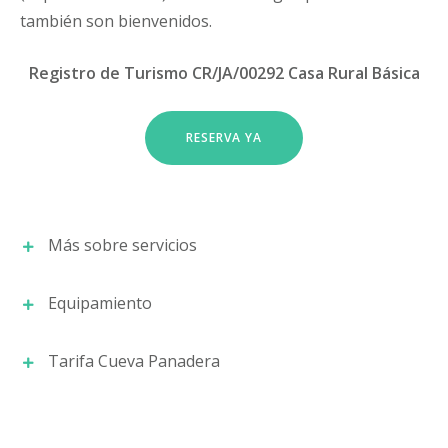
también son bienvenidos.
Registro de Turismo CR/JA/00292 Casa Rural Básica
RESERVA YA
Más sobre servicios
Equipamiento
Detalles
Tarifa Cueva Panadera
Desde Cuevas Cazorla para la comodidad del
Dormitorio suite:
Jacuzzi con luces LEDS,
visitante dejamos en el alojamiento enseres
mesa y banco pie de cama, Mesitas de noche,
como la sal, azúcar, vinagre, servilletas, rollo de
lámparas, Armario, radiador, ropa de cama y
cocina, papel higiénico, bolsas de basura y una