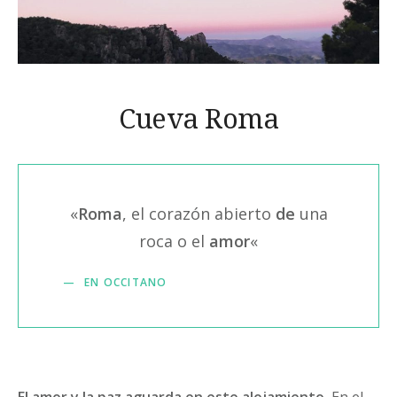
Cueva Roma
«
Roma
, el corazón abierto
de
una
roca o el
amor
«
EN OCCITANO
El amor y la paz aguarda en este alojamiento.
En el