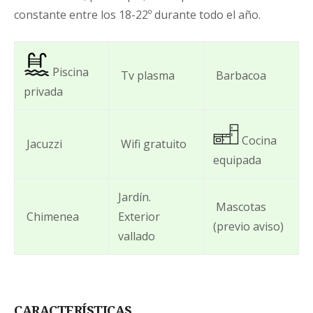
antelación de 10 días a la fecha de entrada, desde
constante entre los 18-22º durante todo el año.
Cuevas Cazorla se le proporcionará al cliente la
posibilidad de guardar la reserva para otra
ocasión. Pudiendo cambiar la fecha una vez y
acogiéndose a las condiciones anteriores.
Piscina
Tv plasma
Barbacoa
privada
Cocina
Jacuzzi
Wifi gratuito
equipada
Jardín.
Mascotas
Chimenea
Exterior
(previo aviso)
vallado
CARACTERÍSTICAS