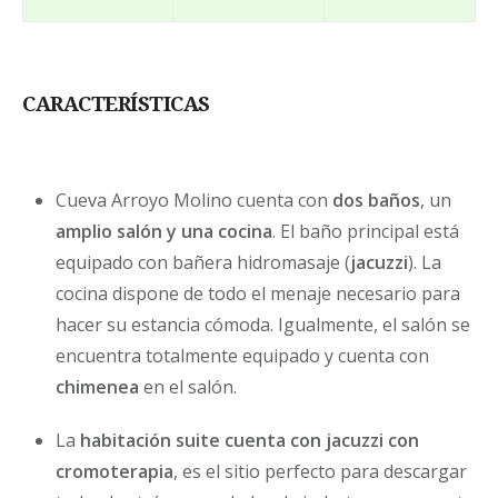
forma que, dichos gastos serán descontados de la
devolución. Por debajo de la fecha de 15 días
previos al día de entrada, no se admite
devolución, y si la cancelación se produce con
menos de 10 días de antelación, el cliente
CARACTERÍSTICAS
abonará el 50% del total de la estancia.
Si el cliente, por razones justificadas, informa de
que no es posible llevar a cabo su estancia en la
fecha indicada y que requiere de un cambio de la
Cueva Arroyo Molino cuenta con
dos baños
, un
misma, siempre y cuando se realice con una
antelación de 10 días a la fecha de entrada, desde
amplio salón y una cocina
. El baño principal está
Cuevas Cazorla se le proporcionará al cliente la
equipado con bañera hidromasaje (
posibilidad de guardar la reserva para otra
jacuzzi
). La
ocasión. Pudiendo cambiar la fecha una vez y
cocina dispone de todo el menaje necesario para
acogiéndose a las condiciones anteriores.
hacer su estancia cómoda. Igualmente, el salón se
encuentra totalmente equipado y cuenta con
chimenea
en el salón.
La
habitación suite cuenta con jacuzzi con
cromoterapia
, es el sitio perfecto para descargar