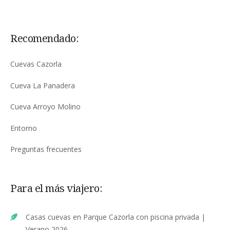
El alojamiento se adecua al número de
personas establecido en la reserva. Para
llevar a cabo la reserva del alojamiento se
requiere el pago previo del 20% del total, el
Recomendado:
resto se abona una vez que el cliente ha sido
recibido en el alojamiento.
Cuevas Cazorla
La hora de entrada es a partir de las 14:00 y la
salida hasta las 12:00. En función de la
Cueva La Panadera
disponibilidad, es posible realizar la salida a
las 16:00 abonando medio día.
Cueva Arroyo Molino
Las condiciones de la política de devolución
Entorno
son las siguientes: la anulación con una
antelación de 30 días a la fecha de entrada
Preguntas frecuentes
conllevará la devolución del 100% de la
reserva. En caso de que la anulación se
comunique con 15 días de antelación se
realizará la devolución del 50% de la reserva.
Para el más viajero:
Sin embargo, por debajo de la fecha de 15
días previos al día de entrada no se admite
devolución. Además en el caso de que la
Casas cuevas en Parque Cazorla con piscina privada |
cancelación se produzca con menos de 10
días de antelación requerirá que el cliente
Verano 2026