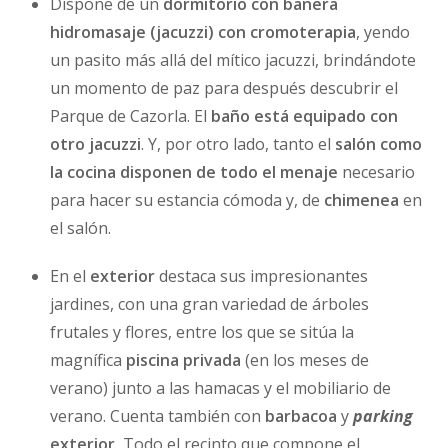
Dispone de un
dormitorio con bañera
hidromasaje (jacuzzi) con cromoterapia
, yendo
un pasito más allá del mítico jacuzzi, brindándote
un momento de paz para después descubrir el
Parque de Cazorla. El
baño está equipado con
otro jacuzzi
. Y, por otro lado, tanto el
salón como
la cocina disponen de todo el menaje
necesario
para hacer su estancia cómoda y, de
chimenea
en
el salón.
En el
exterior
destaca sus impresionantes
jardines, con una gran variedad de árboles
frutales y flores, entre los que se sitúa la
magnífica
piscina
privada
(en los meses de
verano) junto a las hamacas y el mobiliario de
verano. Cuenta también con
barbacoa
y
parking
exterior.
Todo el recinto que compone el