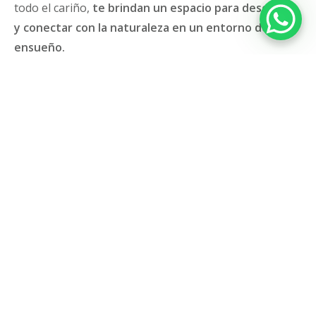
todo el cariño,
te brindan un espacio para descansar
y conectar con la naturaleza en un entorno de
ensueño.
Equipamiento con
jacuzzi
en el dormitorio,
chimenea
,
Tv de plasma, calefacción,
piscina
, jardín y
barbacoa
.
Además de aparcamiento
privado
y acceso gratuito
a
WiFi.
Y por supuesto, que no falten
vuestros
acompañantes peluditos
.
Llámanos sin compromiso al:
661 472 648
Para ponerte en contacto vía email con nuestro
equipo: