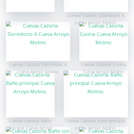
comunique con 15 días de antelación se
realizará la devolución del 50% de la reserva.
Cuevas Cazorla. Dormitorio 4.
Sin embargo, por debajo de la fecha de 15
días previos al día de entrada no se admite
Cueva Arroyo Molino.
devolución. Además en el caso de que la
cancelación se produzca con menos de 10
días de antelación requerirá que el cliente
abone el 50% del total de la estancia.
Por razones justificadas, el cliente puede
informar de que no es posible llevar a cabo
su estancia en la fecha establecida. Desde
Cuevas Cazorla. Dormitorio 4.
Cuevas Cazorla. Cocina.
Cuevas Cazorla se le proporcionará al cliente
Cueva Arroyo Molino.
Cueva Arroyo Molino.
la posibilidad de guardar la reserva para otra
ocasión. De esta forma es necesario tener en
cuenta que debe avisar con una antelación de
10 días a la fecha de entrada . El cliente puede
cambiar la fecha una vez y acogiéndose a las
condiciones anteriores.
Cuevas Cazorla no se hace cargo de los
posibles gastos, por ejemplo, del trámite de la
reserva y de la devolución implantados por el
Cuevas Cazorla. Baño
Cuevas Cazorla. Baño principal.
banco. De forma que, dichos gastos serán
principal. Cueva Arroyo
Cueva Arroyo Molino.
descontados de la devolución