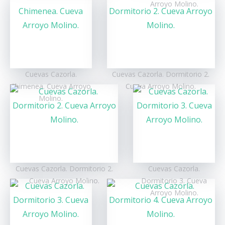
Arroyo Molino.
Condiciones de reserva
El alojamiento se adecua al número de
Cuevas Cazorla.
Cuevas Cazorla. Dormitorio 2.
personas establecido en la reserva. Para
Chimenea. Cueva Arroyo
Cueva Arroyo Molino.
llevar a cabo la reserva del alojamiento se
Molino.
requiere el pago previo del 20% del total, el
resto se abona una vez que el cliente ha sido
recibido en el alojamiento.
La hora de entrada es a partir de las 14:00 y la
salida hasta las 12:00. En función de la
disponibilidad, es posible realizar la salida a
las 16:00 abonando medio día.
Cuevas Cazorla. Dormitorio 2.
Cuevas Cazorla.
Cueva Arroyo Molino.
Dormitorio 3. Cueva
Las condiciones de la política de devolución
Arroyo Molino.
son las siguientes: la anulación con una
antelación de 30 días a la fecha de entrada
conllevará la devolución del 100% de la
reserva. En caso de que la anulación se