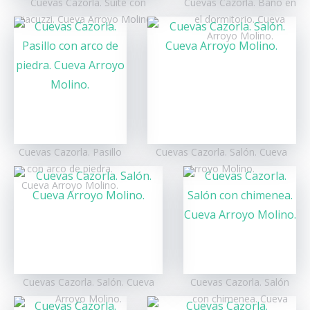
Cuevas Cazorla. Suite con
Cuevas Cazorla. Baño en
4
145 €
150 €
180 €
Exerior:
Piscina, Jardín, Terraza, Mobiliario de
enterarte de las últimas ofertas y ver numerosas
jacuzzi. Cueva Arroyo Molino.
el dormitorio. Cueva
Jardín, Barbacoa, Aparcamiento. Recinto
fotografías de rutas:
Facebook
e
Instagram
.
Arroyo Molino.
5
155 €
160 €
220 €
Vallado. Acceso a WiFi Gratuito.
6
165€
200 €
240 €
7
190 €
210 €
250 €
8
210 €
220 €
260 €
Cuevas Cazorla. Pasillo
Cuevas Cazorla. Salón. Cueva
9
230 €
245 €
290 €
con arco de piedra.
Arroyo Molino.
Cueva Arroyo Molino.
10
250€
260€
300€
11
265€
275 €
350€
12
285 €
290 €
380 €
Cuevas Cazorla. Salón. Cueva
Cuevas Cazorla. Salón
Arroyo Molino.
con chimenea. Cueva
Precios con I.V.A. incluido