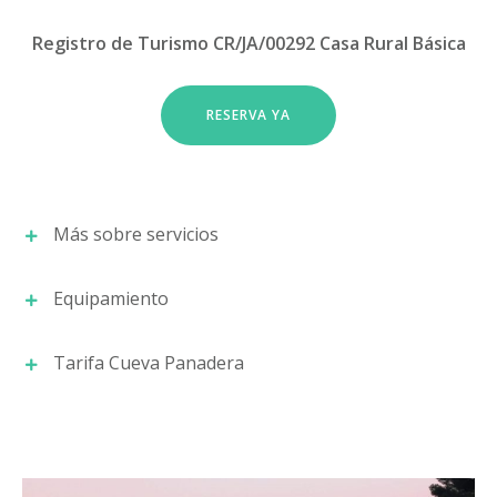
Registro de Turismo CR/JA/00292 Casa Rural Básica
RESERVA YA
Más sobre servicios
Equipamiento
Detalles
Tarifa Cueva Panadera
Desde Cuevas Cazorla para la comodidad del
Dormitorio suite:
Jacuzzi con luces LEDS,
visitante dejamos en el alojamiento enseres
mesa y banco pie de cama, Mesitas de noche,
como la sal, azúcar, vinagre, servilletas, rollo de
lámparas, Armario, radiador, ropa de cama y
cocina, papel higiénico, bolsas de basura y una
Perso
Temporad
Temporada
Temporad
cuna.
bayeta y un estropajo nuevos. Para estancias de
nas
a Baja
Media
a Alta