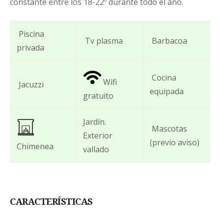
constante entre los 18-22º durante todo el año.
Cuevas Cazorla se le proporcionará al cliente la
posibilidad de guardar la reserva para otra
ocasión. Pudiendo cambiar la fecha una vez y
acogiéndose a las condiciones anteriores.
Piscina
Tv plasma
Barbacoa
privada
Cocina
Wifi
Jacuzzi
equipada
gratuito
Jardín.
Mascotas
Exterior
(previo aviso)
Chimenea
vallado
CARACTERÍSTICAS