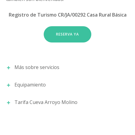
Registro de Turismo CR/JA/00292 Casa Rural Básica
RESERVA YA
Más sobre servicios
Equipamiento
Detalles
Tarifa Cueva Arroyo Molino
Desde Cuevas Cazorla para la comodidad del
Dormitorio suite:
Jacuzzi con cromoterapia,
visitante dejamos en el alojamiento enseres
TV conexión Wifi y USB, banco pie de cama,
como la sal, azúcar, vinagre, servilletas, rollo de
radiador, Mesitas de noche, lámparas,
cocina, papel higiénico, bolsas de basura y una
Armario, ropa de cama y cuna.
bayeta y un estropajo nuevos. Para estancias de