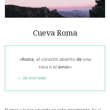
Cueva Roma
«
Roma
, el corazón abierto
de
una
roca o el
amor
«
EN OCCITANO
El amor y la paz aguarda en este alojamiento.
En el