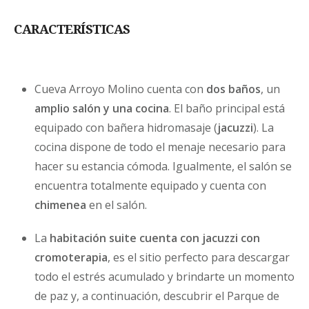
previos al día de entrada, no se admite
devolución, y si la cancelación se produce con
CARACTERÍSTICAS
menos de 10 días de antelación, el cliente
abonará el 50% del total de la estancia.
Si el cliente, por razones justificadas, informa de
que no es posible llevar a cabo su estancia en la
Cueva Arroyo Molino cuenta con
dos baños
, un
fecha indicada y que requiere de un cambio de la
misma, siempre y cuando se realice con una
amplio salón y una cocina
. El baño principal está
antelación de 10 días a la fecha de entrada, desde
equipado con bañera hidromasaje (
Cuevas Cazorla se le proporcionará al cliente la
jacuzzi
). La
posibilidad de guardar la reserva para otra
cocina dispone de todo el menaje necesario para
ocasión. Pudiendo cambiar la fecha una vez y
acogiéndose a las condiciones anteriores.
hacer su estancia cómoda. Igualmente, el salón se
encuentra totalmente equipado y cuenta con
chimenea
en el salón.
La
habitación suite cuenta con jacuzzi con
cromoterapia
, es el sitio perfecto para descargar
todo el estrés acumulado y brindarte un momento
de paz y, a continuación, descubrir el Parque de