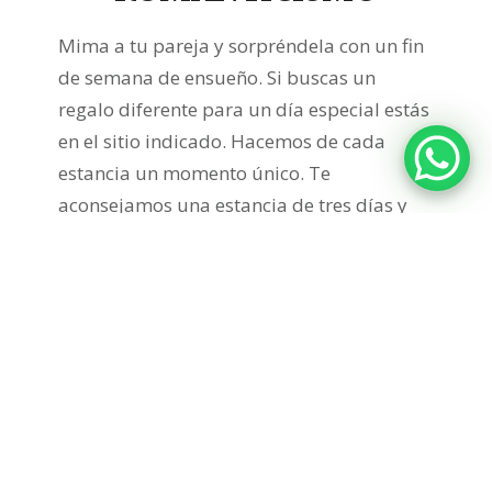
Mima a tu pareja y sorpréndela con un fin
de semana de ensueño. Si buscas un
regalo diferente para un día especial estás
en el sitio indicado. Hacemos de cada
estancia un momento único. Te
aconsejamos una estancia de tres días y
dos noches en Cueva Roma con chimenea
y, jacuzzi en el dormitorio.
Preparamos la casa con detalles de un
jacuzzi rodeado de velas y pétalos, y sales
de baño
para crear un clima romántico e
íntimo. Además el paquete incluye
champán y bombones
, y una
rosa
para el
recuerdo.