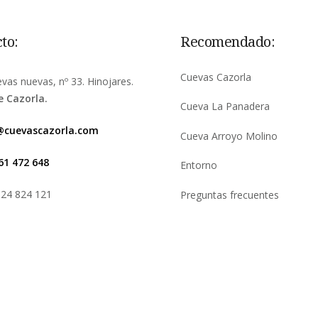
to:
Recomendado:
Cuevas Cazorla
evas nuevas, nº 33. Hinojares.
e Cazorla.
Cueva La Panadera
@cuevascazorla.com
Cueva Arroyo Molino
61 472 648
Entorno
624 824 121
Preguntas frecuentes
book
stagram