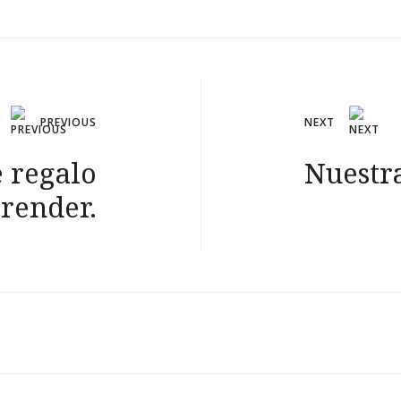
PREVIOUS
NEXT
e regalo
Nuestra
render.