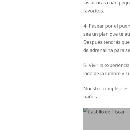
las alturas cuán peq
favoritos.
4- Pasear por el puen
sea un plan que te a
Después tendrás que 
de adrenalina para seg
5- Vivir la experienc
lado de la lumbre y s
Nuestro complejo es i
baños.