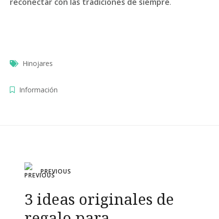
reconectar con las tradiciones de siempre
.
Hinojares
Información
Navegación
PREVIOUS
de
3 ideas originales de
entradas
regalo para