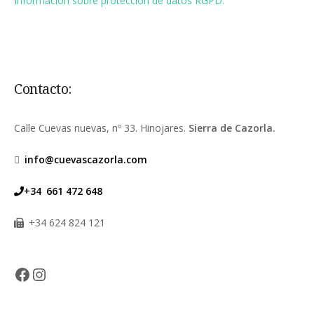
Información sobre protección de datos RGPD.
Contacto:
Calle Cuevas nuevas, nº 33. Hinojares.
Sierra de Cazorla.
info@cuevascazorla.com
+34
661 472 648
+34 624 824 121
Facebook
Instagram