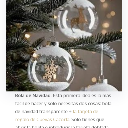
Bola de Navidad.
Esta primera idea es la más
fácil de hacer y solo necesitas dos cosas: bola
de navidad transparente +
la tarjeta de
regalo de Cuevas Cazorla
. Solo tienes que
abrir la bolita e introducir la tarjeta doblada