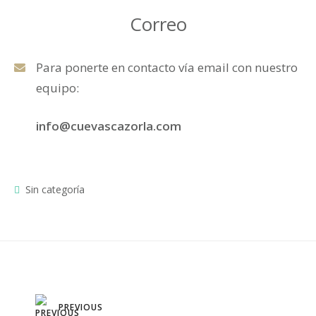
Correo
Para ponerte en contacto vía email con nuestro
equipo:
info@cuevascazorla.com
Sin categoría
Navegación
PREVIOUS